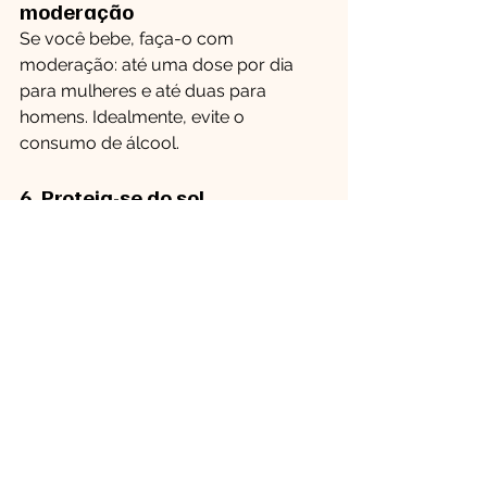
moderação
Se você bebe, faça-o com 
moderação: até uma dose por dia 
para mulheres e até duas para 
homens. Idealmente, evite o 
consumo de álcool.
6. Proteja-se do sol
Use protetor solar com FPS 30 ou 
superior diariamente, mesmo em dias 
nublados. Use chapéu de aba larga, 
óculos de sol e roupas protetoras. 
Evite a exposição solar nos horários 
de pico (entre 10h e 16h) e diga não às 
câmaras de bronzeamento.
7. Mantenha-se vacinado
As 
vacinas câncer
 são uma 